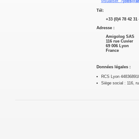
visualiser.
">
jobs@a
Tél:
+33 (0)4 78 42 31
Adresse :
Amigolog SAS
116 rue Cuvier
69 006 Lyon
France
Données légales :
RCS Lyon 44836891
Siège social : 116, r